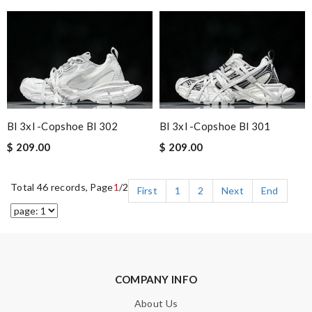
Bl 3xl -copshoe Bl 302
Bl 3xl -copshoe Bl 301
$ 209.00
$ 209.00
Total 46 records, Page
1
/2
First
1
2
Next
End
COMPANY INFO
About Us